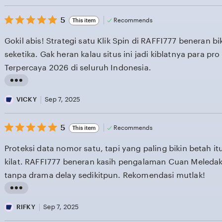
A
i
s
e
5
t
5
Recommends
This item
out
w
i
of
Gokil abis! Strategi satu Klik Spin di RAFFI777 beneran b
5
b
n
stars
seketika. Gak heran kalau situs ini jadi kiblatnya para p
y
g
Terpercaya 2026 di seluruh Indonesia.
A
r
H
e
L
M
v
i
VICKY
Sep 7, 2025
A
i
s
D
e
5
t
5
Recommends
This item
out
w
i
of
Proteksi data nomor satu, tapi yang paling bikin betah 
5
b
n
stars
kilat. RAFFI777 beneran kasih pengalaman Cuan Meleda
y
g
tanpa drama delay sedikitpun. Rekomendasi mutlak!
H
r
E
e
L
R
v
i
RIFKY
Sep 7, 2025
U
i
s