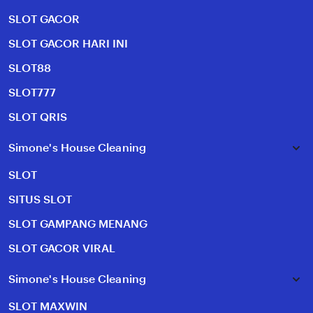
SLOT GACOR
SLOT GACOR HARI INI
SLOT88
SLOT777
SLOT QRIS
Simone's House Cleaning
SLOT
SITUS SLOT
SLOT GAMPANG MENANG
SLOT GACOR VIRAL
Simone's House Cleaning
SLOT MAXWIN