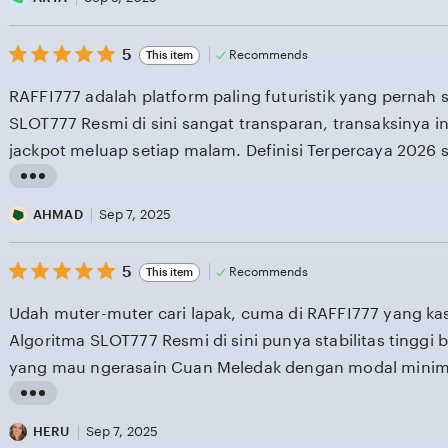
s
5
t
5
Recommends
This item
out
i
of
RAFFI777 adalah platform paling futuristik yang pernah
5
n
stars
SLOT777 Resmi di sini sangat transparan, transaksinya i
g
jackpot meluap setiap malam. Definisi Terpercaya 2026
r
e
L
v
i
AHMAD
Sep 7, 2025
i
s
e
5
t
5
Recommends
This item
out
w
i
of
Udah muter-muter cari lapak, cuma di RAFFI777 yang kasi
5
b
n
stars
Algoritma SLOT777 Resmi di sini punya stabilitas tinggi 
y
g
yang mau ngerasain Cuan Meledak dengan modal minim
A
r
R
e
L
Y
v
i
HERU
Sep 7, 2025