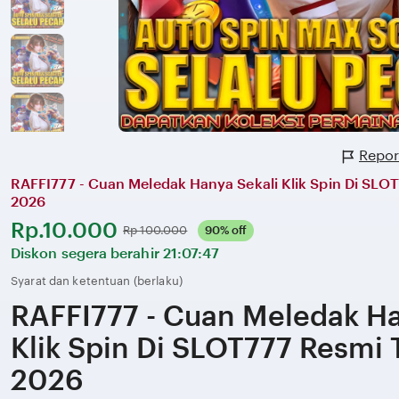
Report
RAFFI777 - Cuan Meledak Hanya Sekali Klik Spin Di SLO
2026
Harga:
Rp.10.000
Normal:
Rp 100.000
90% off
Diskon segera berahir
21:07:47
Syarat dan ketentuan (berlaku)
RAFFI777 - Cuan Meledak Ha
Klik Spin Di SLOT777 Resmi
2026