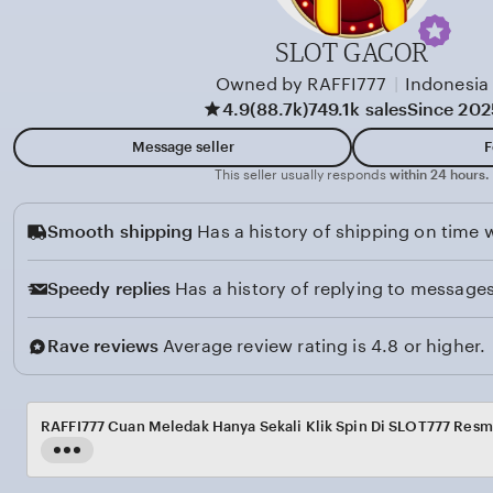
Y
SLOT GACOR
Owned by RAFFI777
|
Indonesia
4.9
(88.7k)
749.1k sales
Since 202
Message seller
F
This seller usually responds
within 24 hours.
Smooth shipping
Has a history of shipping on time w
Speedy replies
Has a history of replying to messages
Rave reviews
Average review rating is 4.8 or higher.
RAFFI777 Cuan Meledak Hanya Sekali Klik Spin Di SLOT777 Resm
Read
the