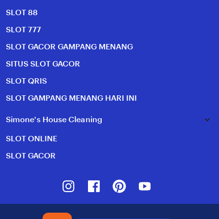
SLOT 88
SLOT 777
SLOT GACOR GAMPANG MENANG
SITUS SLOT GACOR
SLOT QRIS
SLOT GAMPANG MENANG HARI INI
Simone's House Cleaning
SLOT ONLINE
SLOT GACOR
Instagram
Facebook
Pinterest
Youtube